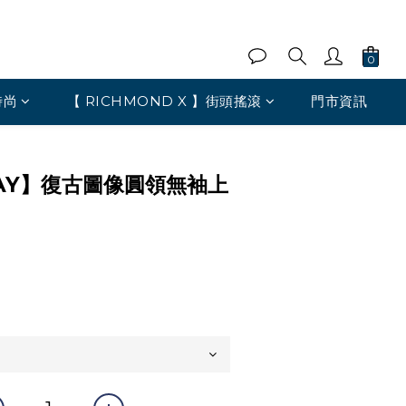
時尚
【 RICHMOND X 】街頭搖滾
門市資訊
BAY】復古圖像圓領無袖上