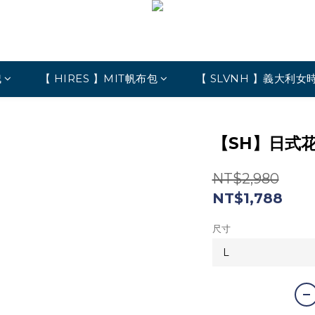
絨
【 HIRES 】MIT帆布包
【 SLVNH 】義大利女
【SH】日式
NT$2,980
NT$1,788
尺寸