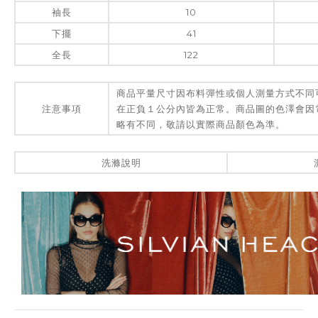
袖長
10
下擺
41
全長
122
商品平量尺寸因布料彈性或個人測量方式不同
注意事項
在正負１公分內皆為正常。商品圖的色澤會因
略有不同，敬請以實際商品顏色為準。
洗滌說明