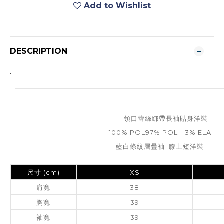
Add to Wishlist
DESCRIPTION
.
領口蕾絲綁帶長袖貼身洋裝
100% POL97% POL - 3% ELA
藍白條紋層疊袖 膝上短洋裝
尺寸 (cm)
XS
肩寬
38
胸寬
39
袖寬
39