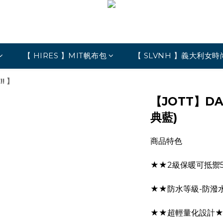
【 HIRES 】MIT帆布包
【 SLVNH 】義大利女時
! 】
【JOTT】D
典藍)
商品特色
★★2級保暖可抵禦
★★防水等級-防潑水 W
★★超輕量化設計