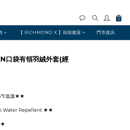
尚
【 RICHMOND X 】街頭搖滾
門市資訊
AN口袋有領羽絨外套(經
5℃低溫★★
ater Repellent ★★
★★