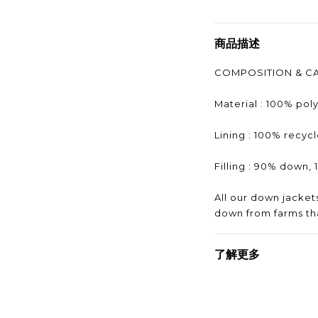
商品描述
COMPOSITION & C
Material : 100% pol
Lining : 100% recyc
Filling : 90% down, 
All our down jacke
down from farms tha
了解更多