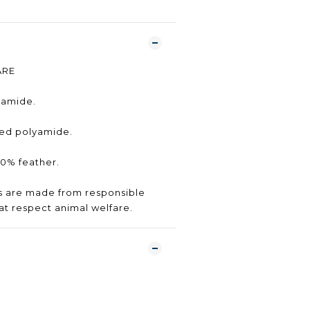
ARE
yamide.
led polyamide.
10% feather.
ts are made from responsible
t respect animal welfare.