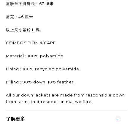
肩膀至下擺總長：67 厘米
肩寬：46 厘米
以上尺寸基於 L 碼。
COMPOSITION & CARE
Material : 100% polyamide.
Lining : 100% recycled polyamide.
Filling : 90% down, 10% feather.
All our down jackets are made from responsible down
from farms that respect animal welfare.
了解更多