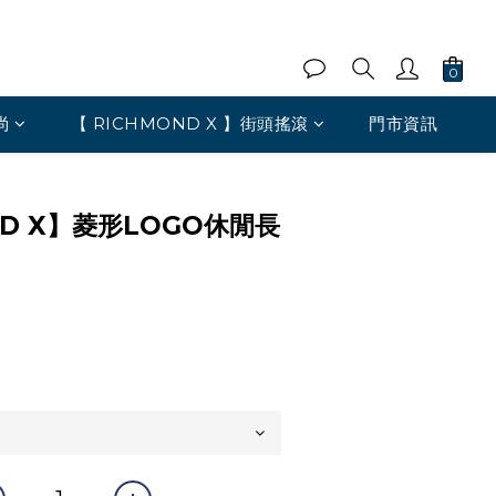
尚
【 RICHMOND X 】街頭搖滾
門市資訊
ND X】菱形LOGO休閒長