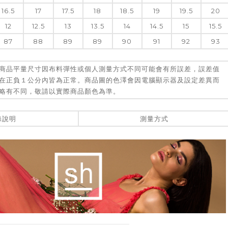
16.5
17
17.5
18
18.5
19
19.5
20
12
12.5
13
13.5
14
14.5
15
15.5
87
88
89
89
90
91
92
93
商品平量尺寸因布料彈性或個人測量方式不同可能會有所誤差，誤差值
在正負１公分內皆為正常。商品圖的色澤會因電腦顯示器及設定差異而
略有不同，敬請以實際商品顏色為準。
滌說明
測量方式