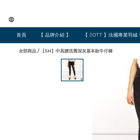
首頁
【 品牌介紹 】
【 JOTT 】法國專業羽絨
全部商品
/
【SH】中高腰洗舊深灰基本款牛仔褲