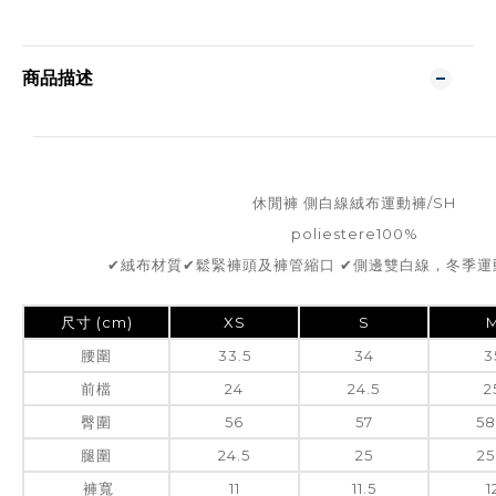
商品描述
休閒褲 側白線絨布運動褲/SH
poliestere100%
✔絨布材質✔鬆緊褲頭及褲管縮口 ✔側邊雙白線，冬季
尺寸 (cm)
XS
S
腰圍
33.5
34
3
前檔
24
24.5
2
臀圍
56
57
58
腿圍
24.5
25
25
褲寬
11
11.5
1