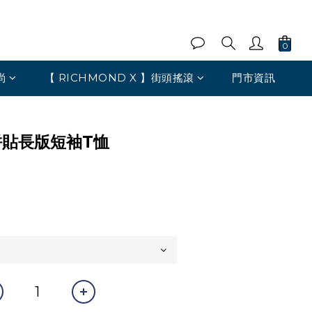
尚
【 RICHMOND X 】街頭搖滾
門市資訊
拼貼長版短袖T恤