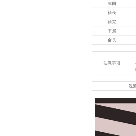
胸圍
袖長
袖寬
下擺
全長
注意事項
洗