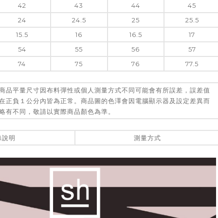
42
43
44
45
24
24.5
25
25.5
15.5
16
16.5
17
54
55
56
57
74
75
76
77.5
商品平量尺寸因布料彈性或個人測量方式不同可能會有所誤差，誤差值
在正負１公分內皆為正常。商品圖的色澤會因電腦顯示器及設定差異而
略有不同，敬請以實際商品顏色為準。
滌說明
測量方式