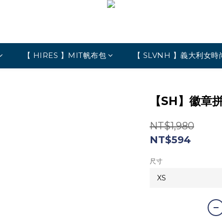
【 HIRES 】MIT帆布包
【 SLVNH 】義大利女時
【SH】徽章
NT$1,980
NT$594
尺寸