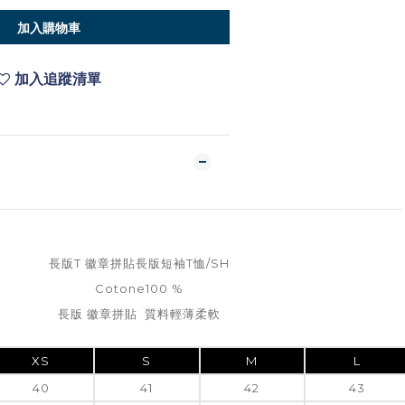
加入購物車
加入追蹤清單
長版T 徽章拼貼長版短袖T恤/SH
Cotone100 %
長版 徽章拼貼 質料輕薄柔軟
XS
S
M
L
40
41
42
43