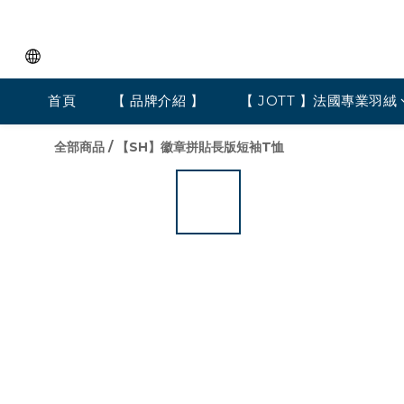
首頁
【 品牌介紹 】
【 JOTT 】法國專業羽絨
全部商品
/
【SH】徽章拼貼長版短袖T恤