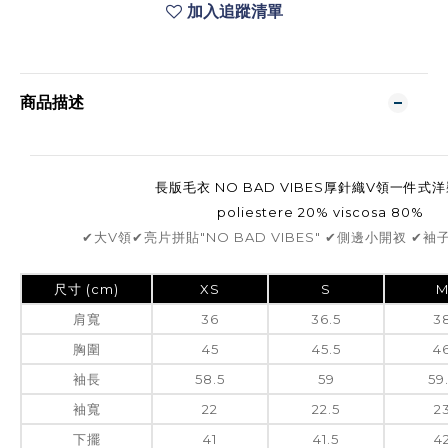
加入追蹤清單
商品描述
長版毛衣 NO BAD VIBES厚針織V領一件式洋
poliestere 20% viscosa 80%
✔大V領✔亮片拼貼"NO BAD VIBES" ✔側邊小開衩 ✔
尺寸 (cm)
XS
S
肩寬
36
36.5
3
胸圍
45
45.5
4
袖長
58.5
59
59
袖寬
22
22.5
2
下擺
41
41.5
4