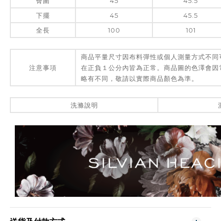
臀圍
45
45.5
下擺
45
45.5
全長
100
101
商品平量尺寸因布料彈性或個人測量方式不同
注意事項
在正負１公分內皆為正常。商品圖的色澤會因
略有不同，敬請以實際商品顏色為準。
洗滌說明