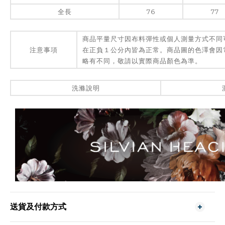
全長
76
77
商品平量尺寸因布料彈性或個人測量方式不同
注意事項
在正負１公分內皆為正常。商品圖的色澤會因
略有不同，敬請以實際商品顏色為準。
洗滌說明
送貨及付款方式