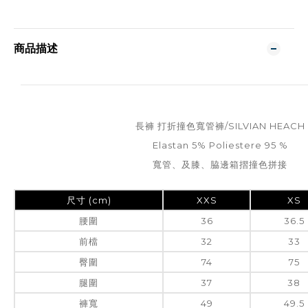
商品描述
長褲 打折撞色寬管褲/SILVIAN HEACH
Elastan 5% Poliestere 95 %
寬管、及膝、脇邊箱摺撞色拼接
尺寸 (cm)
XXS
XS
腰圍
36
36.5
前檔
32
33
臀圍
74
75
腿圍
37
38
褲寬
49
49.5