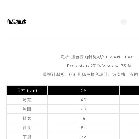
商品描述
毛衣 撞色長袖針織衫/SILVIAN HEACH
Poliestere27 % Viscosa 73 %
長袖針織衫、粉紅和綠色撞色設計、淑女袖、有同
尺寸 (cm)
XS
肩寬
40
胸圍
43
袖寬
18
袖長
54
下擺
32