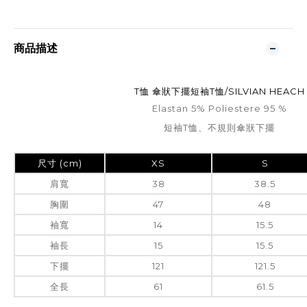
商品描述
T恤 傘狀下擺短袖T恤/SILVIAN HEACH
Elastan 5% Poliestere 95 %
短袖T恤、不規則傘狀下擺
尺寸 (cm)
XS
S
肩寬
38
38.5
胸圍
47
48
袖寬
14
15.5
袖長
15
15.5
下擺
121
121.5
全長
61
61.5