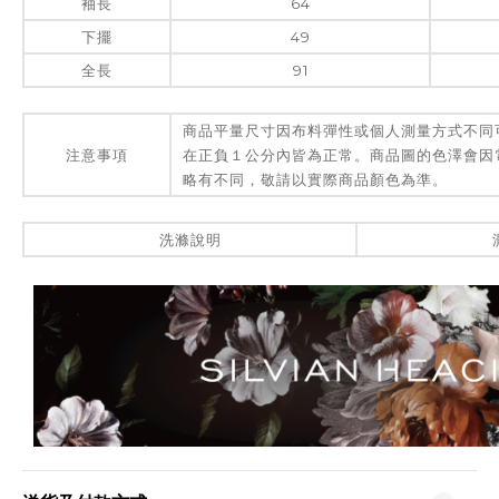
袖長
64
下擺
49
全長
91
商品平量尺寸因布料彈性或個人測量方式不同
注意事項
在正負１公分內皆為正常。商品圖的色澤會因
略有不同，敬請以實際商品顏色為準。
洗滌說明