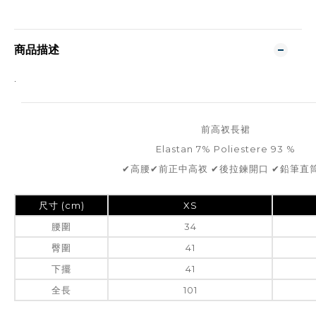
商品描述
.
前高衩長裙
Elastan 7% Poliestere 93 %
✔高腰✔前正中高衩 ✔後拉鍊開口 ✔鉛筆直
尺寸 (cm)
XS
腰圍
34
臀圍
41
下擺
41
全長
101