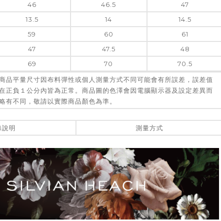
46
46.5
47
13.5
14
14.5
59
60
61
47
47.5
48
69
70
70.5
商品平量尺寸因布料彈性或個人測量方式不同可能會有所誤差，誤差值
在正負１公分內皆為正常。商品圖的色澤會因電腦顯示器及設定差異而
略有不同，敬請以實際商品顏色為準。
滌說明
測量方式