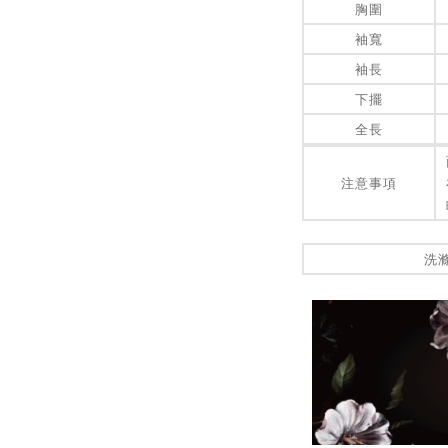
胸圍
袖寬
袖長
下擺
全長
注意事項
洗