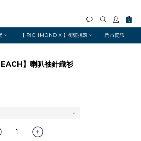
尚
【 RICHMOND X 】街頭搖滾
門市資訊
 HEACH】喇叭袖針織衫