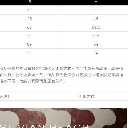
S
M
41
42
45
46
62
62.5
9
9.5
63
64
73
74
商品平量尺寸因布料彈性或個人測量方式不同可能會有所誤差，誤差值
在正負１公分內皆為正常。商品圖的色澤會因電腦顯示器及設定差異而
略有不同，敬請以實際商品顏色為準。
滌說明
測量方式