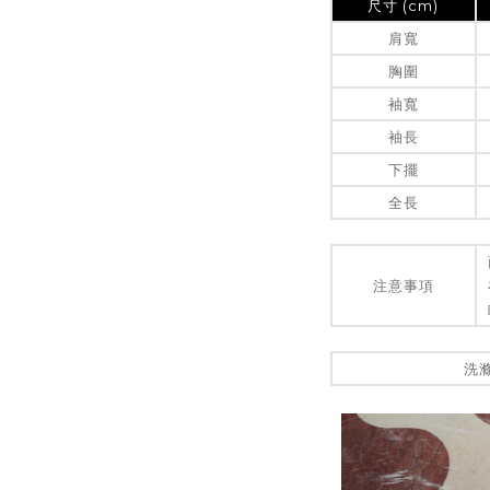
尺寸 (cm)
肩寬
胸圍
袖寬
袖長
下擺
全長
注意事項
洗