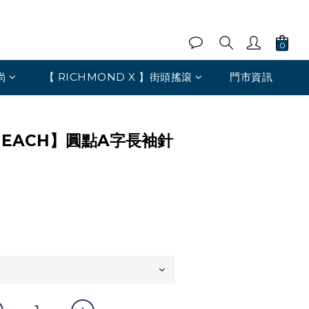
尚
【 RICHMOND X 】街頭搖滾
門市資訊
 HEACH】圓點A字長袖針