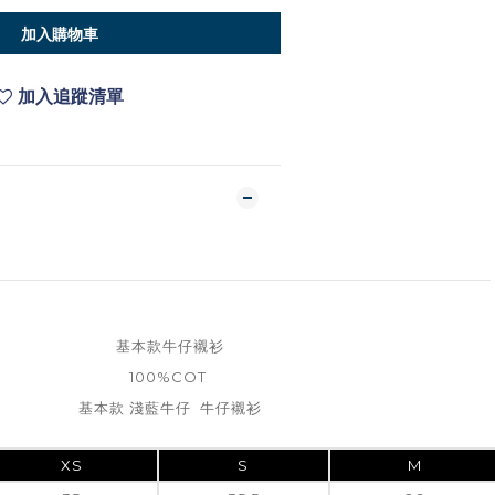
加入購物車
加入追蹤清單
基本款牛仔襯衫
100%COT
基本款 淺藍牛仔 牛仔襯衫
XS
S
M