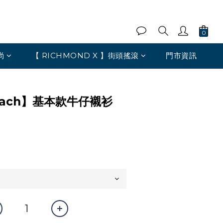
尚
【 RICHMOND X 】街頭搖滾
門市資訊
 Heach】基本款牛仔襯衫