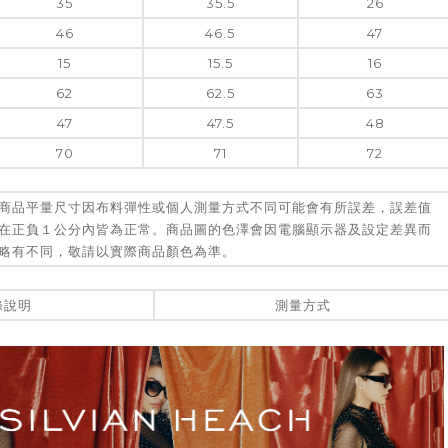
35
35.5
26
46
46.5
47
15
15.5
16
62
62.5
63
47
47.5
48
70
71
72
商品平量尺寸因布料彈性或個人測量方式不同可能會有所誤差，誤差值
在正負１公分內皆為正常。商品圖的色澤會因電腦顯示器及設定差異而
略有不同，敬請以實際商品顏色為準。
滌說明
測量方式