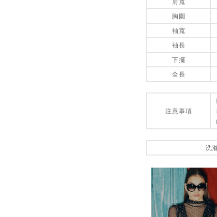
肩寬
胸圍
袖寬
袖長
下擺
全長
注意事項
洗