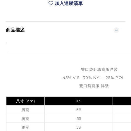
加入追蹤清單
商品描述
.
雙口袋針織寬版洋裝
45% VIS -30% NYL - 25% POL
雙口袋寬版 洋裝
尺寸 (cm)
XS
肩寬
58
胸寬
55
腰圍
53