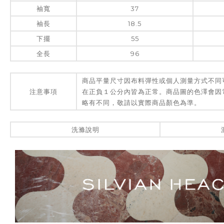
袖寬
37
袖長
18.5
下擺
55
全長
96
商品平量尺寸因布料彈性或個人測量方式不同
注意事項
在正負１公分內皆為正常。商品圖的色澤會因
略有不同，敬請以實際商品顏色為準。
洗滌說明