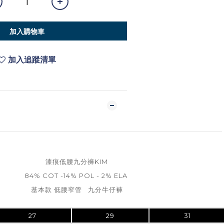
加入購物車
加入追蹤清單
漆痕低腰九分褲KIM
84% COT -14% POL - 2% ELA
基本款 低腰窄管 九分牛仔褲
27
29
31