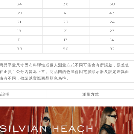
34
36
38
39
41
43
21
23
24
19
21
23
11
13
14
88
90
92
商品平量尺寸因布料彈性或個人測量方式不同可能會有所誤差，誤差值
在正負１公分內皆為正常。商品圖的色澤會因電腦顯示器及設定差異而
略有不同，敬請以實際商品顏色為準。
滌說明
測量方式