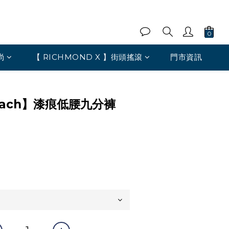
尚
【 RICHMOND X 】街頭搖滾
門市資訊
 Heach】漆痕低腰九分褲