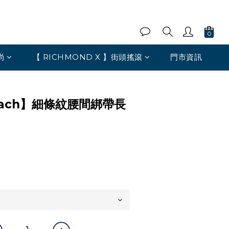
尚
【 RICHMOND X 】街頭搖滾
門市資訊
-heach】細條紋腰間綁帶長