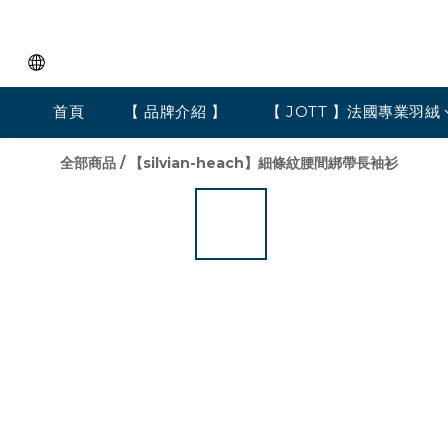
首頁
【 品牌介紹 】
【 JOTT 】法國專業羽絨
全部商品
/
【silvian-heach】細條紋腰間綁帶長袖衫