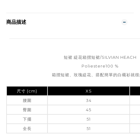
商品描述
短裙 緹花箱摺短裙/SILVIAN HEACH
Poliestere100 %
箱摺短裙、玫瑰緹花、搭配簡單的白襯衫就很
尺寸 (cm)
XS
腰圍
34
臀圍
45
下擺
51
全長
51