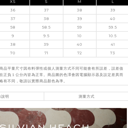
XS
S
M
L
36
37
38
39
37
38
39
40
58
58.5
59
59.5
9
9.5
10
10.5
38
39
40
41
70
71
72
73
商品平量尺寸因布料彈性或個人測量方式不同可能會有所誤差，誤差值
在正負１公分內皆為正常。商品圖的色澤會因電腦顯示器及設定差異而
略有不同，敬請以實際商品顏色為準。
滌說明
測量方式