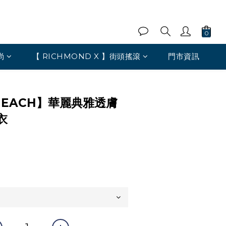
尚
【 RICHMOND X 】街頭搖滾
門市資訊
 HEACH】華麗典雅透膚
衣