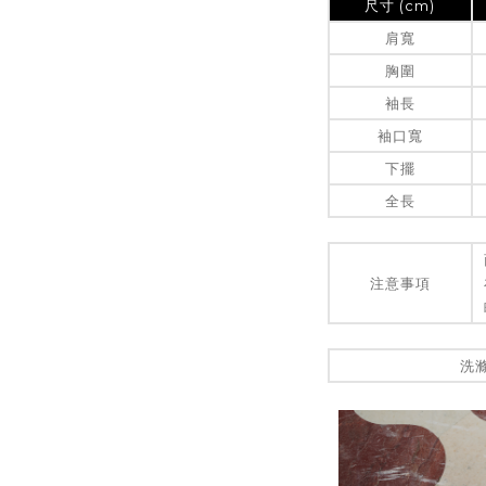
尺寸 (cm)
肩寬
胸圍
袖長
袖口寬
下擺
全長
注意事項
洗