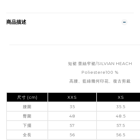
商品描述
短裙 蕾絲窄裙/SILVIAN HEACH
Poliestere100 %
高腰、藍綠幾何印花、復古剪裁
尺寸 (cm)
XXS
XS
腰圍
35
35.5
臀圍
48
48.5
下擺
57
57.5
全長
56
56.5