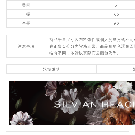
臀圍
51
下擺
65
全長
90
商品平量尺寸因布料彈性或個人測量方式不同
注意事項
在正負１公分內皆為正常。商品圖的色澤會因
略有不同，敬請以實際商品顏色為準。
洗滌說明