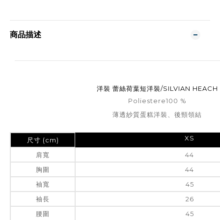
商品描述
洋裝 蕾絲荷葉短洋裝/SILVIAN HEACH
Poliestere100 %
薄透紗質蛋糕洋裝、後頸領結
XS
尺寸 (cm)
肩寬
44
胸圍
44
袖寬
45
袖長
26
腰圍
45