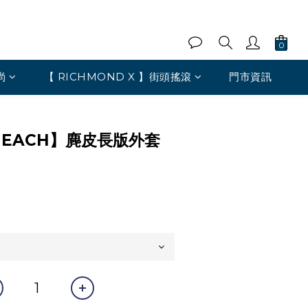
尚
【 RICHMOND X 】街頭搖滾
門市資訊
 HEACH】麂皮長版外套