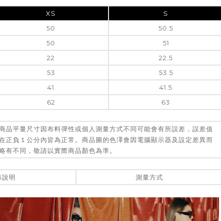
XS
S
50
50.5
50
51
22
22.5
53
53.5
41
41.5
62
63
商品平量尺寸因布料彈性或個人測量方式不同可能會有所誤差，誤差值
在正負１公分內皆為正常。商品圖的色澤會因電腦顯示器及設定差異而
略有不同，敬請以實際商品顏色為準。
滌說明
測量方式