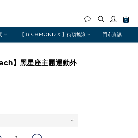
尚
【 RICHMOND X 】街頭搖滾
門市資訊
 Heach】黑星座主題運動外