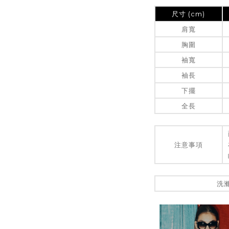
尺寸 (cm)
肩寬
胸圍
袖寬
袖長
下擺
全長
注意事項
洗