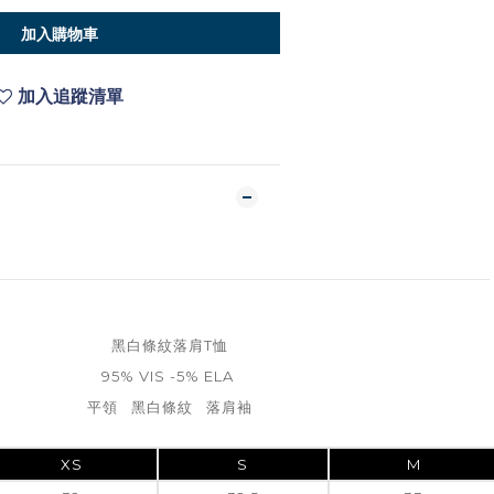
加入購物車
加入追蹤清單
黑白條紋落肩T恤
95% VIS -5% ELA
平領 黑白條紋 落肩袖
XS
S
M