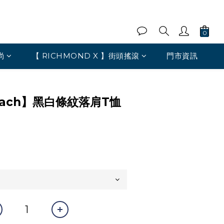
尚
【 RICHMOND X 】街頭搖滾
門市資訊
 Heach】黑白條紋落肩T恤