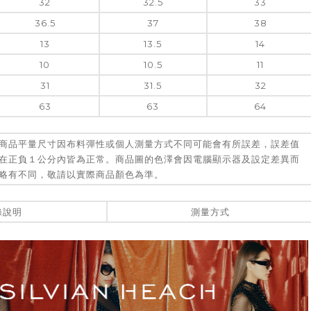
32
32.5
33
36.5
37
38
13
13.5
14
10
10.5
11
31
31.5
32
63
63
64
商品平量尺寸因布料彈性或個人測量方式不同可能會有所誤差，誤差值
在正負１公分內皆為正常。商品圖的色澤會因電腦顯示器及設定差異而
略有不同，敬請以實際商品顏色為準。
滌說明
測量方式