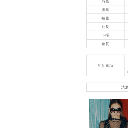
肩寬
胸圍
袖寬
袖長
下擺
全長
注意事項
洗