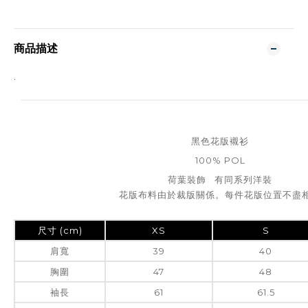
商品描述
.
黑色花版襯衫
100% POL
荷葉裝飾 有同系列洋裝
花版布料由於裁版關係。每件花版位置不盡
尺寸 (cm)
XS
S
肩寬
39
40
胸圍
47
48
袖長
61
61.5