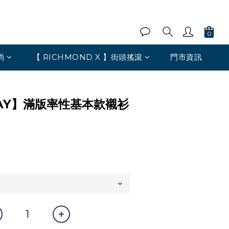
尚
【 RICHMOND X 】街頭搖滾
門市資訊
BAY】滿版率性基本款襯衫