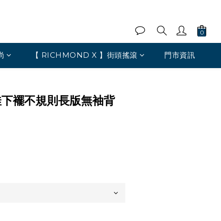
尚
【 RICHMOND X 】街頭搖滾
門市資訊
佳下襬不規則長版無袖背