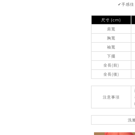
✔手感佳
尺寸 (cm)
肩寬
胸寬
袖寬
下擺
全長(前)
全長(後)
注意事項
洗