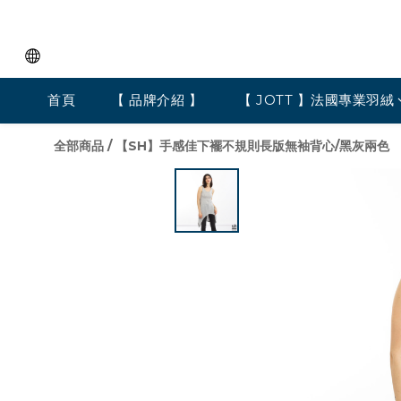
首頁
【 品牌介紹 】
【 JOTT 】法國專業羽絨
全部商品
/
【SH】手感佳下襬不規則長版無袖背心/黑灰兩色