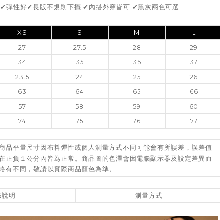
 ✔彈性好✔長版不規則下擺 ✔內搭外穿皆可 ✔黑灰兩色可選
XS
S
M
L
27
27.5
28
29
34
35
36
37
23.5
24
25
26
63
64
65
66
57
58
59
60
74
75
76
77
商品平量尺寸因布料彈性或個人測量方式不同可能會有所誤差，誤差值
在正負１公分內皆為正常。商品圖的色澤會因電腦顯示器及設定差異而
略有不同，敬請以實際商品顏色為準。
滌說明
測量方式