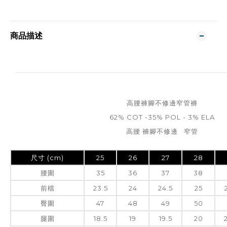
商品描述
高腰褲腳不修邊窄管褲
62% COT -35% POL - 3% ELA
高腰 褲腳不修邊 窄管
尺寸 (cm)
25
26
27
28
腰圍
35
36
37
38
前檔
23.5
24
24.5
25
臀圍
47
48
49
50
腿圍
18.5
19
19.5
20