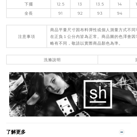
下擺
12.5
13
13.5
14
全長
91
92
93
94
商品平量尺寸因布料彈性或個人測量方式不同
注意事項
在正負１公分內皆為正常。商品圖的色澤會因
略有不同，敬請以實際商品顏色為準。
洗滌說明
了解更多