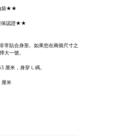
納袋★★
環保認證★★
非常貼合身形。如果您在兩個尺寸之
擇大一號。
3 厘米，身穿 L 碼。
 厘米