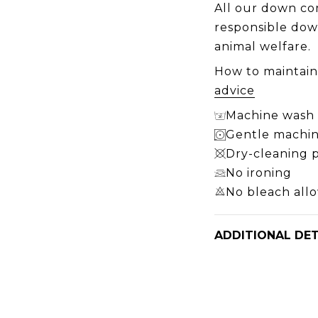
All our down co
responsible dow
animal welfare.
How to maintai
advice
Machine wash 3
Gentle machin
Dry-cleaning 
No ironing
No bleach all
ADDITIONAL DET