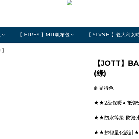
絨
【 HIRES 】MIT帆布包
【 SLVNH 】義大利女
 】
【JOTT】B
(綠)
商品特色
★★2級保暖可抵禦
★★防水等級-防潑水 W
★★超輕量化設計