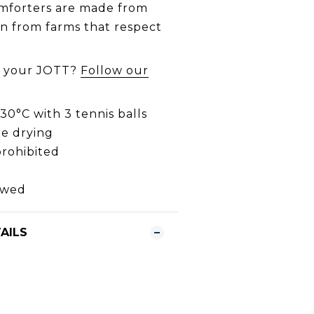
mforters are made from
n from farms that respect
n your JOTT?
Follow our
0°C with 3 tennis balls
e drying
prohibited
owed
AILS