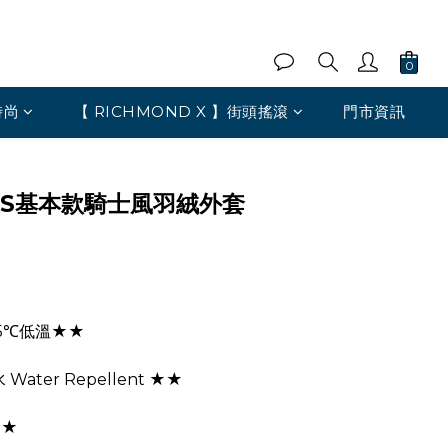
時尚
【 RICHMOND X 】街頭搖滾
門市資訊
AS基本款騎士風羽絨外套
5℃低溫★★
ater Repellent ★★
★★