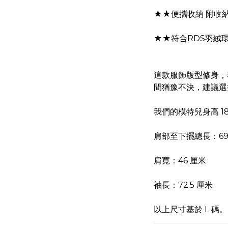
★★便攜收納 附收
★★符合RDS羽絨
這款服飾版型修身，
間猶豫不決，建議選
我們的模特兒身高 18
肩部至下擺總長：69
肩寬：46 厘米
袖長：72.5 厘米
以上尺寸基於 L 碼。