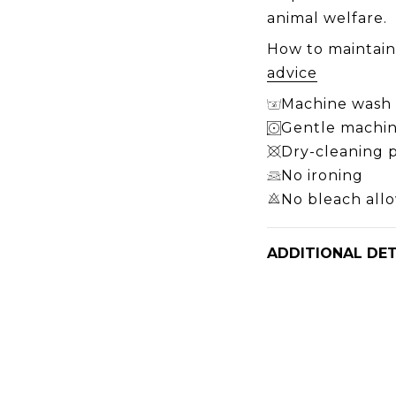
animal welfare.
How to maintai
advice
Machine wash 3
Gentle machin
Dry-cleaning 
No ironing
No bleach all
ADDITIONAL DET