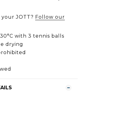
n your JOTT?
Follow our
0°C with 3 tennis balls
e drying
prohibited
owed
AILS