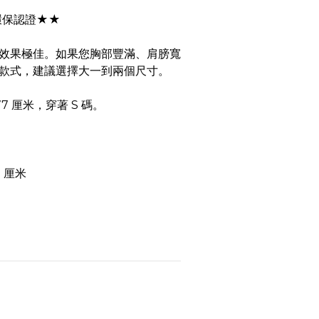
環保認證★★
效果極佳。如果您胸部豐滿、肩膀寬
款式，建議選擇大一到兩個尺寸。
7 厘米，穿著 S 碼。
 厘米