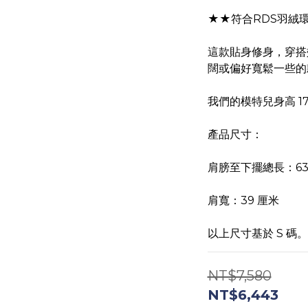
★★符合RDS羽絨
這款貼身修身，穿搭
闊或偏好寬鬆一些的
我們的模特兒身高 17
產品尺寸：
肩膀至下擺總長：63
肩寬：39 厘米
以上尺寸基於 S 碼。
NT$7,580
NT$6,443