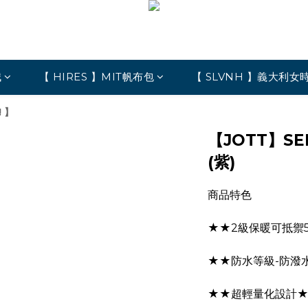
絨
【 HIRES 】MIT帆布包
【 SLVNH 】義大利女
 】
【JOTT】S
(紫)
商品特色
★★2級保暖可抵禦
★★防水等級-防潑水 W
★★超輕量化設計