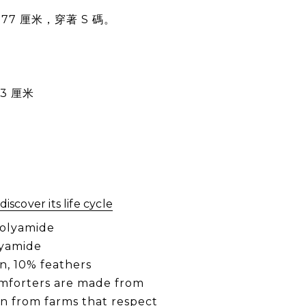
77 厘米，穿著 S 碼。
3 厘米
。
discover its life cycle
polyamide
lyamide
n, 10% feathers
mforters are made from
n from farms that respect