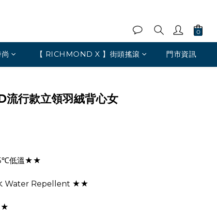
時尚
【 RICHMOND X 】街頭搖滾
門市資訊
ED流行款立領羽絨背心女
5℃低溫★★
ater Repellent ★★
★★