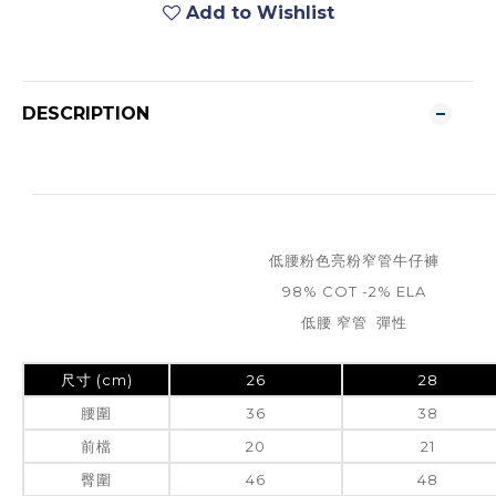
Add to Wishlist
DESCRIPTION
低腰粉色亮粉窄管牛仔褲
98% COT -2% ELA
低腰 窄管 彈性
尺寸 (cm)
26
28
腰圍
36
38
前檔
20
21
臀圍
46
48