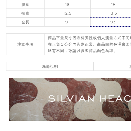
腿圍
18
19
褲寬
12.5
13.5
全長
91
93
商品平量尺寸因布料彈性或個人測量方式不同
注意事項
在正負１公分內皆為正常。商品圖的色澤會因
略有不同，敬請以實際商品顏色為準。
洗滌說明