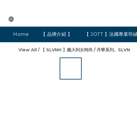
Home
【 品牌介紹 】
【 JOTT 】法國專業羽
View All
/
【 SLVNH 】義大利女時尚
/
丹寧系列。SLVN