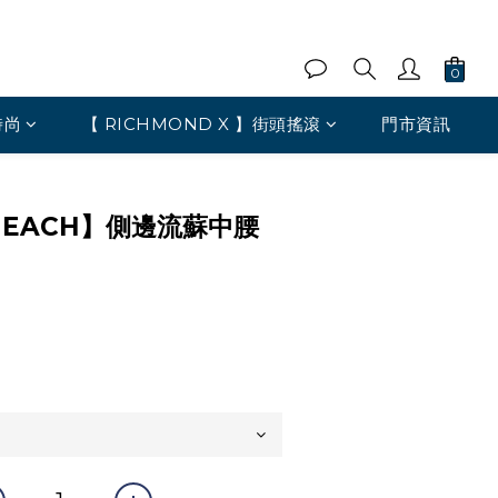
時尚
【 RICHMOND X 】街頭搖滾
門市資訊
 HEACH】側邊流蘇中腰