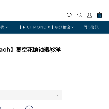
時尚
【 RICHMOND X 】街頭搖滾
門市資訊
 Heach】簍空花拋袖襯衫洋