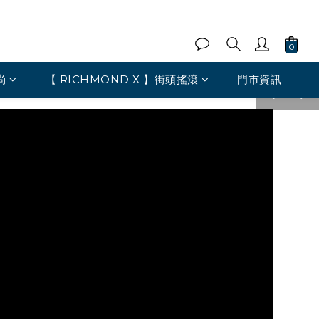
尚
【 RICHMOND X 】街頭搖滾
門市資訊
pre
nex
v
t