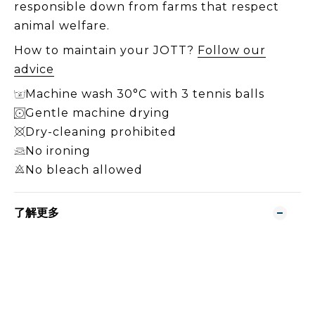
responsible down from farms that respect
animal welfare.
How to maintain your JOTT?
Follow our
advice
Machine wash 30°C with 3 tennis balls
Gentle machine drying
Dry-cleaning prohibited
No ironing
No bleach allowed
了解更多