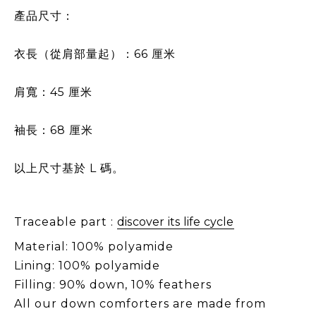
產品尺寸：
衣長（從肩部量起）：66 厘米
肩寬：45 厘米
袖長：68 厘米
以上尺寸基於 L 碼。
Traceable part :
discover its life cycle
Material: 100% polyamide
Lining: 100% polyamide
Filling: 90% down, 10% feathers
All our down comforters are made from