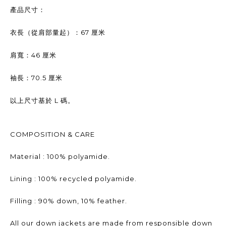
產品尺寸：
67
衣長（從肩部量起）：
厘米
46
肩寬：
厘米
70.5
袖長：
厘米
L
以上尺寸基於
碼。
COMPOSITION & CARE
Material : 100% polyamide.
Lining : 100% recycled polyamide.
Filling : 90% down, 10% feather.
All our down jackets are made from responsible down