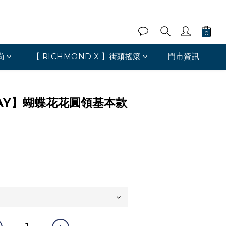
尚
【 RICHMOND X 】街頭搖滾
門市資訊
BAY】蝴蝶花花圓領基本款