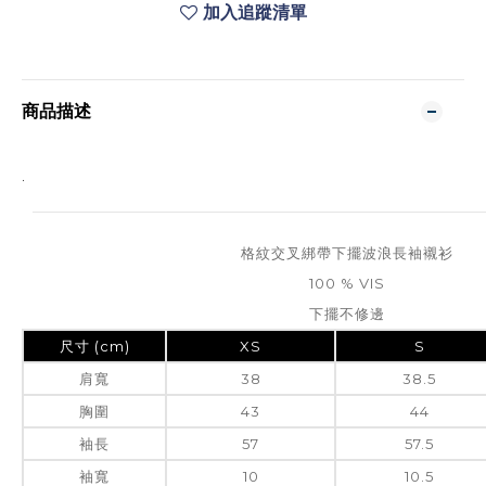
加入追蹤清單
商品描述
.
格紋交叉綁帶下擺波浪長袖襯衫
100 % VIS
下擺不修邊
尺寸 (cm)
XS
S
肩寬
38
38.5
胸圍
43
44
袖長
57
57.5
袖寬
10
10.5