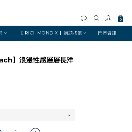
尚
【 RICHMOND X 】街頭搖滾
門市資訊
 Heach】浪漫性感層層長洋