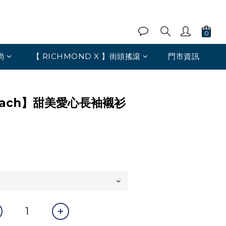
尚
【 RICHMOND X 】街頭搖滾
門市資訊
 Heach】甜美愛心長袖襯衫