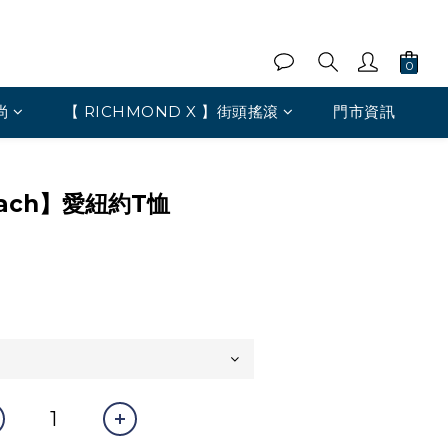
尚
【 RICHMOND X 】街頭搖滾
門市資訊
heach】愛紐約T恤